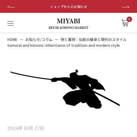
ス
ショップからのお知らせ
キ
ッ
0
プ
し
HOME
お知らせ/コラム
侍と着物：伝統の継承と現代のスタイル
て
Samurai and kimono: Inheritance of tradition and modern style
コ
ン
テ
ン
ツ
に
移
動
す
る
2024年 10月 27日