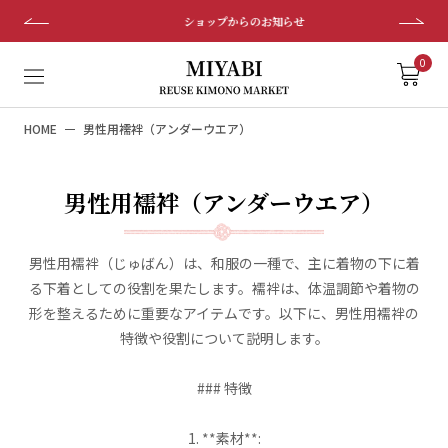
ス
ショップからのお知らせ
キ
ッ
0
プ
し
HOME
男性用襦袢（アンダーウエア）
て
コ
ン
男性用襦袢（アンダーウエア）
テ
ン
ツ
男性用襦袢（じゅばん）は、和服の一種で、主に着物の下に着
に
る下着としての役割を果たします。襦袢は、体温調節や着物の
移
形を整えるために重要なアイテムです。以下に、男性用襦袢の
動
特徴や役割について説明します。
す
る
### 特徴
1. **素材**: