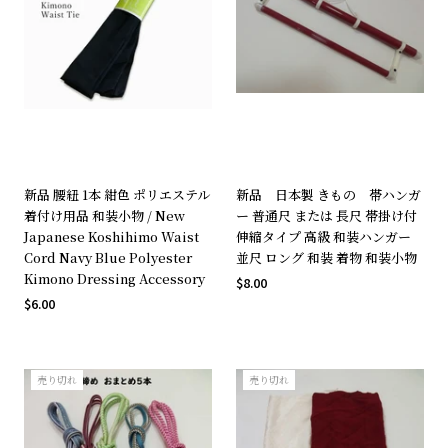
新品 腰紐 1本 紺色 ポリエステル
新品 日本製 きもの 帯ハンガ
着付け用品 和装小物 / New
ー 普通尺 または 長尺 帯掛け付
Japanese Koshihimo Waist
伸縮タイプ 高級 和装ハンガー
Cord Navy Blue Polyester
並尺 ロング 和装 着物 和装小物
Kimono Dressing Accessory
$8.00
$6.00
売り切れ
売り切れ