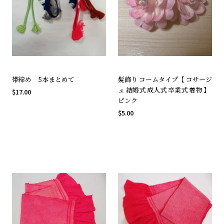
帯締め 5本まとめて
髪飾り コームタイプ【 コサージ
ュ 結婚式 成人式 卒業式 着物 】
$17.00
ピンク
$5.00