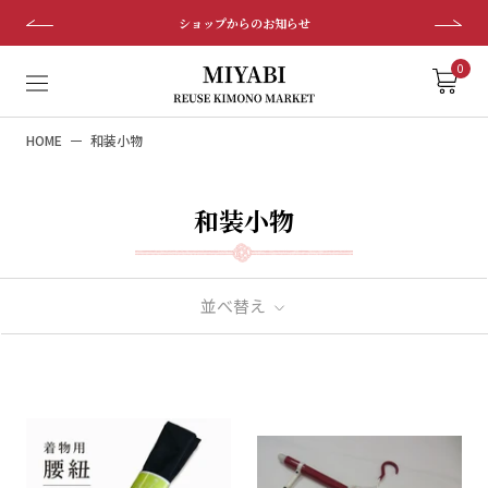
ス
ショップからのお知らせ
キ
ッ
0
プ
し
HOME
和装小物
て
コ
ン
和装小物
テ
ン
ツ
に
並べ替え
移
動
す
る