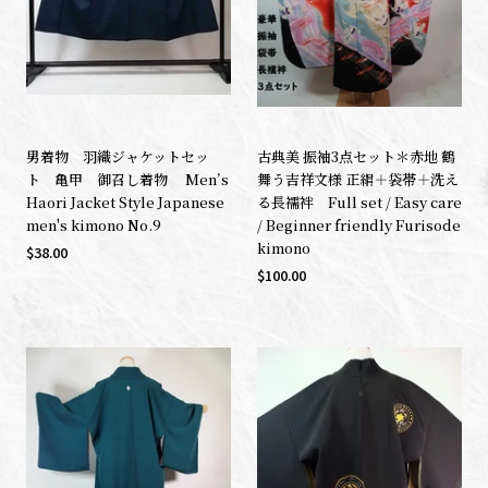
男着物 羽織ジャケットセッ
古典美 振袖3点セット＊赤地 鶴
ト 亀甲 御召し着物 Men’s
舞う吉祥文様 正絹＋袋帯＋洗え
Haori Jacket Style Japanese
る長襦袢 Full set / Easy care
men's kimono No.9
/ Beginner friendly Furisode
kimono
$38.00
$100.00