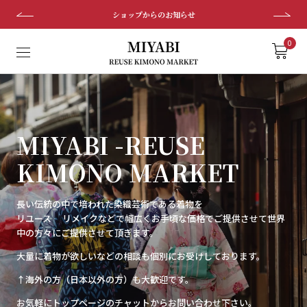
ス
アナウンス2
キ
ッ
0
プ
し
て
コ
ン
MIYABI -REUSE
テ
ン
KIMONO MARKET
ツ
に
長い伝統の中で培われた染織芸術である着物を
移
リユース リメイクなどで幅広くお手頃な価格でご提供させて世界
動
中の方々にご提供させて頂きます。
す
る
大量に着物が欲しいなどの相談も個別にお受けしております。
↑海外の方（日本以外の方）も大歓迎です。
お気軽にトップページのチャットからお問い合わせ下さい。