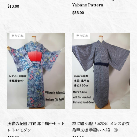
Yabane Pattern
$13.00
$58.00
売り切れ
売り切れ
灰青の花園 浴衣 赤半幅帯セット
粋に纏う亀甲 本染め メンズ浴衣
レトロモダン
亀甲文様 手縫い 木綿 ⑧