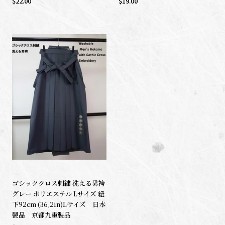
$22.00
$19.00
ゴシッククロス刺繍 洗える男袴
グレー ポリエステル Lサイズ 紐
下92cm (36,2in)Lサイズ 日本
製品 京都九重製品