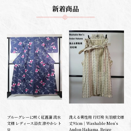
新着商品
ブルーグレーに咲く紅菖蒲 流水
洗える男性用 行灯袴 矢羽根文様
文様 レディース浴衣 涼やかレト
丈91cm｜Washable Men’s
ロ
Andon Hakama, Beige