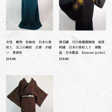
女性 着物 色無地 日本の家
黒羽織 幻の鳥鳳凰模様 相良
紋入 五三の桐紋 正絹 手縫
刺繍 日本の家紋入り 絹製
い 青緑色
品 日本製品 Kimono jacket
$19.00
$19.00