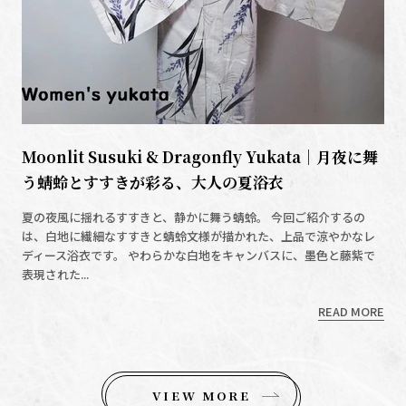
Moonlit Susuki & Dragonfly Yukata｜月夜に舞
う蜻蛉とすすきが彩る、大人の夏浴衣
夏の夜風に揺れるすすきと、静かに舞う蜻蛉。 今回ご紹介するの
は、白地に繊細なすすきと蜻蛉文様が描かれた、上品で涼やかなレ
ディース浴衣です。 やわらかな白地をキャンバスに、墨色と藤紫で
表現された...
READ MORE
VIEW MORE