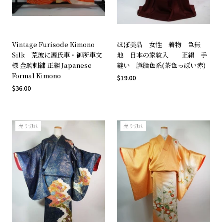
Vintage Furisode Kimono
ほぼ美品 女性 着物 色無
Silk｜荒波に源氏車・御所車文
地 日本の家紋入 正絹 手
様 金駒刺繍 正絹 Japanese
縫い 臙脂色系(茶色っぽい赤)
Formal Kimono
$19.00
$36.00
売り切れ
売り切れ