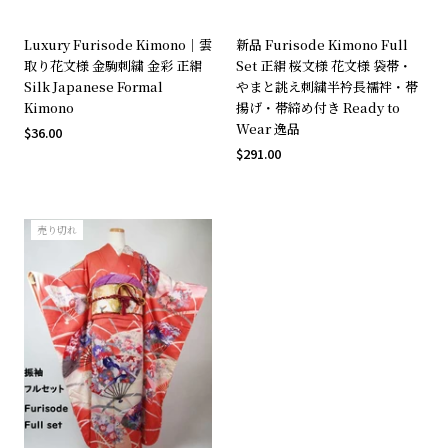
Luxury Furisode Kimono｜雲
新品 Furisode Kimono Full
取り花文様 金駒刺繍 金彩 正絹
Set 正絹 桜文様 花文様 袋帯・
Silk Japanese Formal
やまと誂え刺繍半衿長襦袢・帯
Kimono
揚げ・帯締め付き Ready to
Wear 逸品
$36.00
$291.00
売り切れ