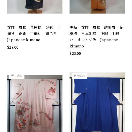
女性 着物 花模様 金彩 手
美品 女性 着物 訪問着 花
描き 正絹 手縫い 紺色系
模様 日本刺繍 正絹 手縫
Japanese kimono
い オレンジ色 Japanese
kimono
$17.00
$23.00
売り切れ
売り切れ