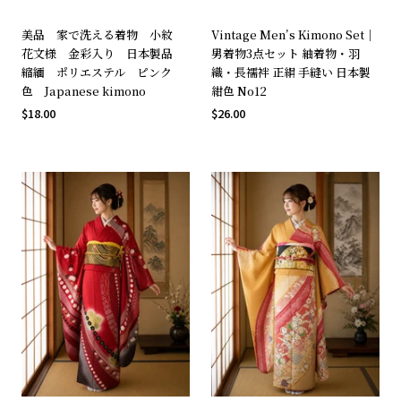
美品 家で洗える着物 小紋
Vintage Men’s Kimono Set｜
花文様 金彩入り 日本製品
男着物3点セット 紬着物・羽
縮緬 ポリエステル ピンク
織・長襦袢 正絹 手縫い 日本製
色 Japanese kimono
紺色 No12
$18.00
$26.00