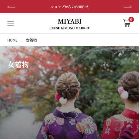
ス
ショップからのお知らせ
キ
ッ
0
プ
し
HOME
女着物
て
コ
ン
女着物
テ
ン
ツ
に
移
動
す
る