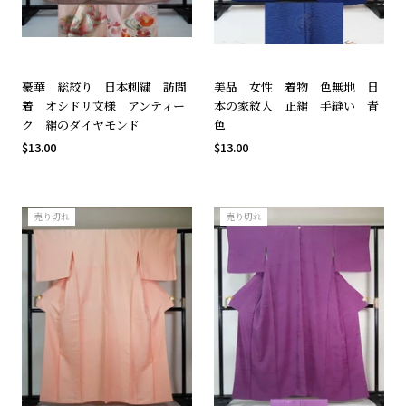
豪華 総絞り 日本刺繍 訪問
美品 女性 着物 色無地 日
着 オシドリ文様 アンティー
本の家紋入 正絹 手縫い 青
ク 絹のダイヤモンド
色
$13.00
$13.00
売り切れ
売り切れ