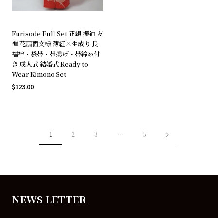
Furisode Full Set 正絹 振袖 友
禅 花扇面文様 薄紅×生成り 長
襦袢・袋帯・帯揚げ・帯締め付
き 成人式 結婚式 Ready to
Wear Kimono Set
$123.00
1
2
3
…
5
NEWS LETTER