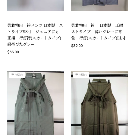
男着物用 袴パンツ 日本製 ス
男着物用 袴 日本製 正絹
トライプSS寸 ジュニアにも
ストライプ 薄いグレーに青
正絹 行灯袴(スカートタイプ)
色 行灯(スカートタイプ)LL寸
緑帯びたグレー
$32.00
$36.00
売り切れ
売り切れ