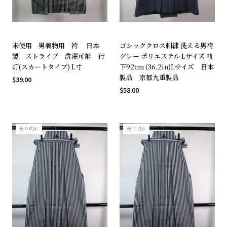
未使用 男着物用 袴 日本
ゴシッククロス刺繍 洗える男袴
製 ストライプ 洗濯可能 行
グレー ポリエステル Lサイズ 紐
灯(スカートタイプ) L寸
下92cm (36,2in)Lサイズ 日本
製品 京都九重製品
$39.00
$58.00
売り切れ
売り切れ