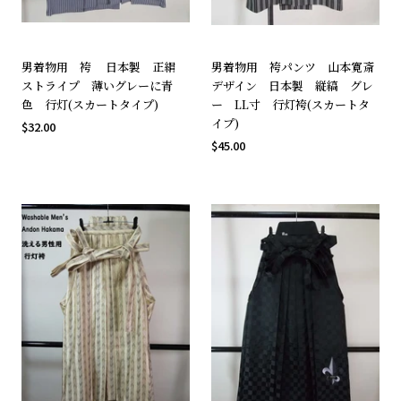
男着物用 袴 日本製 正絹
男着物用 袴パンツ 山本寛斎
ストライプ 薄いグレーに青
デザイン 日本製 縦縞 グレ
色 行灯(スカートタイプ)
ー LL寸 行灯袴(スカートタ
イプ)
$32.00
$45.00