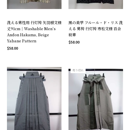
洗える男性用 行灯袴 矢羽根文様
黒の美学 フルール・ド・リス 洗
丈91cm｜Washable Men’s
える 男袴 行灯袴 市松文様 百合
Andon Hakama, Beige
紋章
Yabane Pattern
$58.00
$58.00
売り切れ