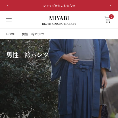
ス
ショップからのお知らせ
キ
ッ
0
プ
し
HOME
男性 袴パンツ
て
コ
ン
男性 袴パンツ
テ
ン
ツ
に
移
動
す
る