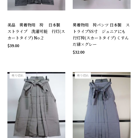
美品 男着物用 袴 日本製
男着物用 袴パンツ 日本製 ス
ストライプ 洗濯可能 行灯(ス
トライプSS寸 ジュニアにも
カートタイプ) No.2
行灯袴(スカートタイプ) くすん
だ緑×グレー
$39.00
$32.00
売り切れ
売り切れ