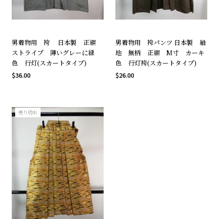
男着物用 袴 日本製 正絹
男着物用 袴パンツ 日本製 紬
ストライプ 薄いグレーに緑
地 無柄 正絹 M寸 カーキ
色 行灯(スカートタイプ)
色 行灯袴(スカートタイプ)
$36.00
$26.00
売り切れ