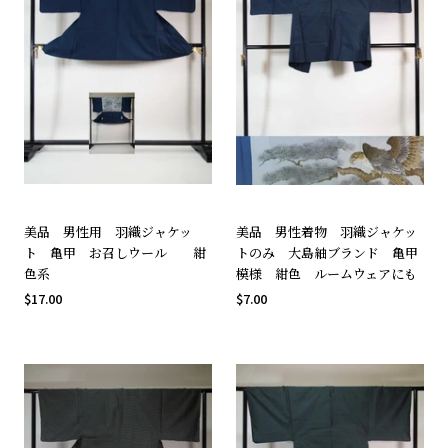
美品 男性用 羽織ジャケッ
美品 男性着物 羽織ジャケッ
ト 亀甲 お召しウール 紺
トのみ 大島紬ブランド 亀甲
色系
模様 紺色 ルームウェアにも
$17.00
$7.00