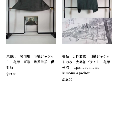
未使用 男性用 羽織ジャケッ
美品 男性着物 羽織ジャケッ
ト 亀甲 正絹 焦茶色系 保
トのみ 大島紬ブランド 亀甲
管品
模様 Japanese men's
kimono A jacket
$13.00
$10.00