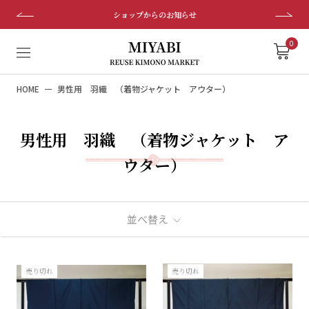
ス
ショップからのお知らせ
キ
ッ
0
プ
し
HOME
男性用 羽織 （着物ジャケット アウター）
て
コ
ン
男性用 羽織 （着物ジャケット ア
テ
ン
ウター）
ツ
に
移
並べ替え
動
す
る
売り切れ
売り切れ