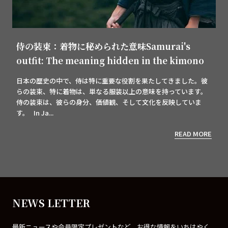
侍の装束：着物に秘められた意味Samurai's
outfit: The meaning hidden in the kimono
日本の歴史の中で、侍は特に重要な役割を果たしてきました。彼
らの装束、特に着物は、単なる服装以上の意味を持っています。
侍の装束は、彼らの身分、価値観、そして文化を反映していま
す。 In Ja...
READ MORE
NEWS LETTER
最新ニュースや会員限定プレゼントなど、お得な情報をいちはやく