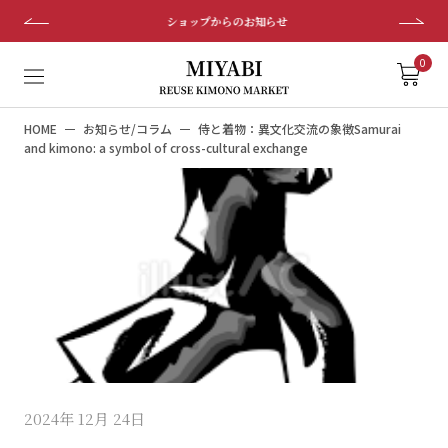
ス
ショップからのお知らせ
キ
ッ
0
プ
し
HOME
お知らせ/コラム
侍と着物：異文化交流の象徴Samurai
て
and kimono: a symbol of cross-cultural exchange
コ
ン
テ
ン
ツ
に
移
動
す
る
2024年 12月 24日