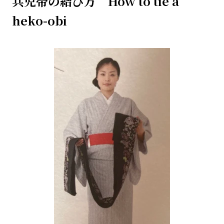
兵児帯の結び方 How to tie a
heko-obi