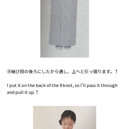
⑨結び目の後ろにしたから通し、上へと引っ張ります。↑
I put it on the back of the 9 knot, so I'll pass it through
and pull it up.↑