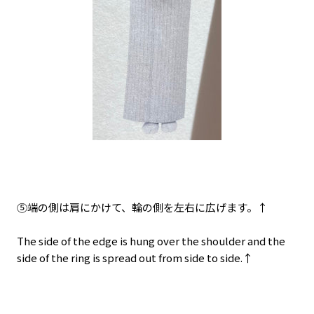
⑤端の側は肩にかけて、輪の側を左右に広げます。↑
The side of the edge is hung over the shoulder and the
side of the ring is spread out from side to side.↑