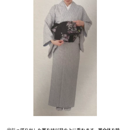
⑩引っ張り出した帯を結び目の上に重ねます。帯全体を時