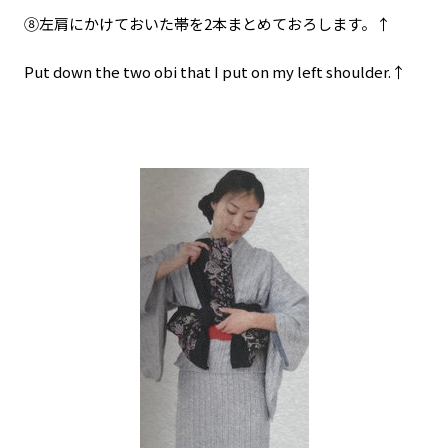
⑧左肩にかけておいた帯を2本まとめておろします。↑
Put down the two obi that I put on my left shoulder.↑