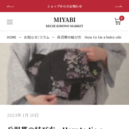
ス
ショップからのお知らせ
キ
ッ
0
プ
し
HOME
お知らせ/コラム
兵児帯の結び方 How to tie a heko-obi
て
コ
ン
テ
ン
ツ
に
移
動
す
る
2023年 1月 10日