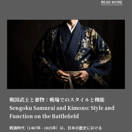
READ MORE
戦国武士と着物：戦場でのスタイルと機能
Sengoku Samurai and Kimono: Style and
Function on the Battlefield
戦国時代（1467年 - 1615年）は、日本の歴史における