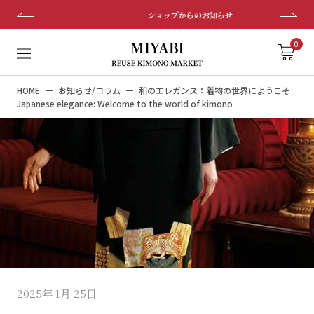
ス
ショップからのお知らせ
キ
ッ
0
プ
し
HOME
お知らせ/コラム
和のエレガンス：着物の世界にようこそ
て
Japanese elegance: Welcome to the world of kimono
コ
ン
テ
ン
ツ
に
移
動
す
る
2025年 1月 25日