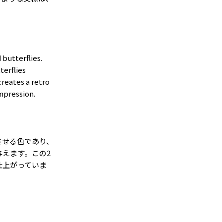
。
 butterflies.
terflies
reates a retro
mpression.
させる色であり、
与えます。この
2
仕上がっていま