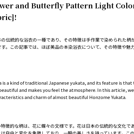
wer and Butterfly Pattern Light Colo
ric]!
本の伝統的な浴衣の一種であり、その特徴は手作業で染められた柄
です。この記事では、ほぼ美品の本染浴衣について、その特徴や魅
s a kind of traditional Japanese yukata, and its feature is that
beautiful and makes you feel the atmosphere. In this article, we
aracteristics and charm of almost beautiful Honzome Yukata.
の特徴的な柄は、花に蝶々の文様です。花は日本の伝統的な文化で
々は自由と変化を象徴しており、一瞬の美しさを持っています。こ