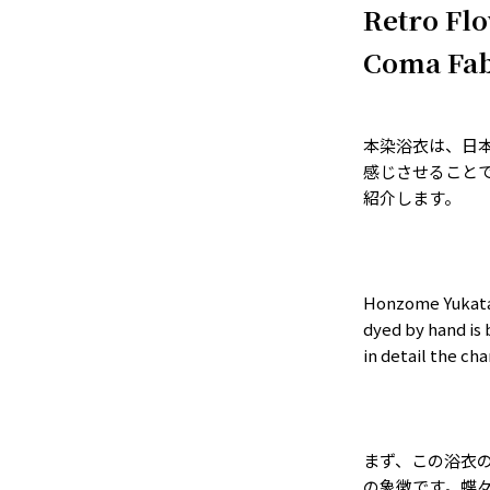
Retro Flo
Coma Fab
本染浴衣は、日
感じさせること
紹介します。
Honzome Yukata i
dyed by hand is 
in detail the ch
まず、この浴衣
の象徴です。蝶