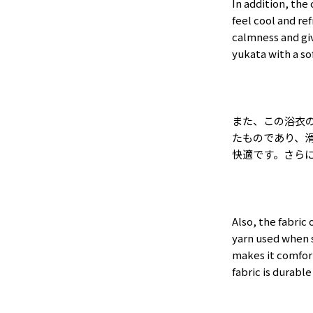
In addition, the
feel cool and re
calmness and giv
yukata with a s
また、この浴衣
たものであり、
快適です。さら
Also, the fabric 
yarn used when s
makes it comfort
fabric is durable