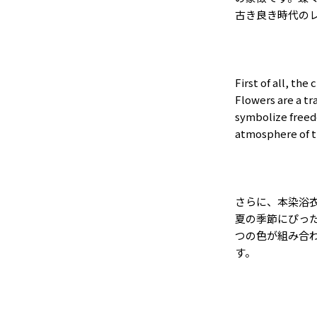
古き良き時代の
First of all, the
Flowers are a tr
symbolize freed
atmosphere of t
さらに、本染浴
夏の季節にぴっ
つの色が組み合
す。