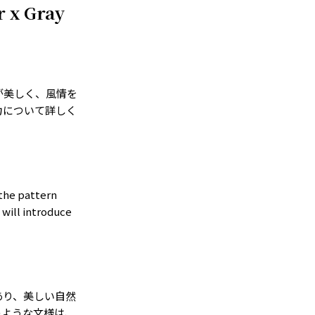
r x Gray
が美しく、風情を
力について詳しく
 the pattern
 will introduce
あり、美しい自然
のような文様は、