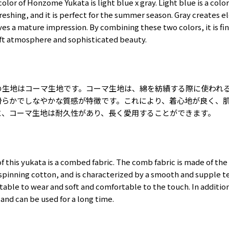
 color of Honzome Yukata is light blue x gray. Light blue is a col
freshing, and it is perfect for the summer season. Gray creates 
es a mature impression. By combining these two colors, it is fin
oft atmosphere and sophisticated beauty.
の生地はコーマ生地です。コーマ生地は、綿を紡績する際に使われ
滑らかでしなやかな質感が特徴です。これにより、着心地が良く、
に、コーマ生地は耐久性があり、長く愛用することができます。
of this yukata is a combed fabric. The comb fabric is made of the
pinning cotton, and is characterized by a smooth and supple te
able to wear and soft and comfortable to the touch. In additi
 and can be used for a long time.