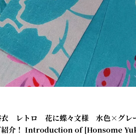
浴衣 レトロ 花に蝶々文様 水色×グレ
！ Introduction of [Honsome Yuk