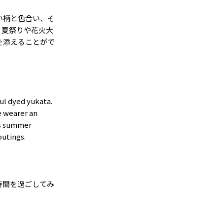
い柄と色合い、そ
。夏祭りや花火大
を添えることがで
ul dyed yukata.
e wearer an
 as summer
outings.
時間を過ごしてみ