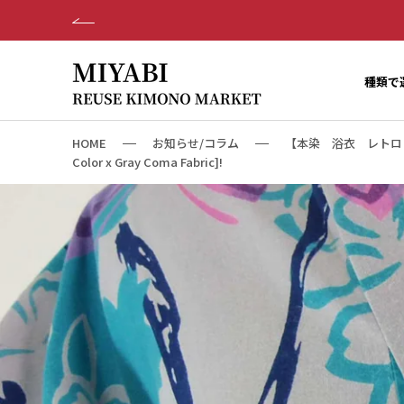
ス
キ
ッ
プ
種類で
し
て
コ
HOME
お知らせ/コラム
【本染 浴衣 レトロ 花に蝶々
ン
Color x Gray Coma Fabric]!
テ
ン
ツ
に
移
動
す
る