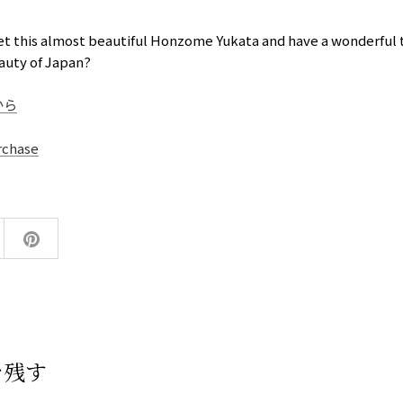
et this almost beautiful Honzome Yukata and have a wonderful t
auty of Japan?
から
rchase
を残す