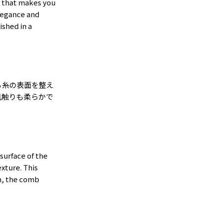
or that makes you
elegance and
ished in a
る糸の表面を整え
肌触りも柔らかで
 surface of the
xture. This
on, the comb