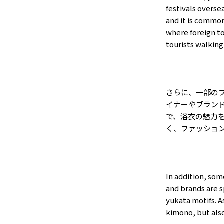
festivals overse
and it is common
where foreign to
tourists walking
さらに、一部の
イナーやブラン
で、浴衣の魅力
く、ファッショ
In addition, som
and brands are 
yukata motifs. A
kimono, but also