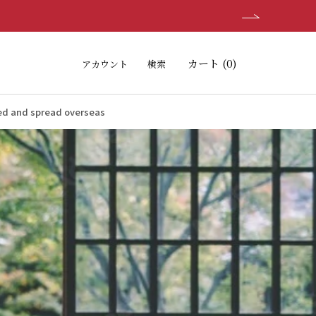
シェア
前へ
次へ
カート (
0
)
アカウント
検索
d spread overseas