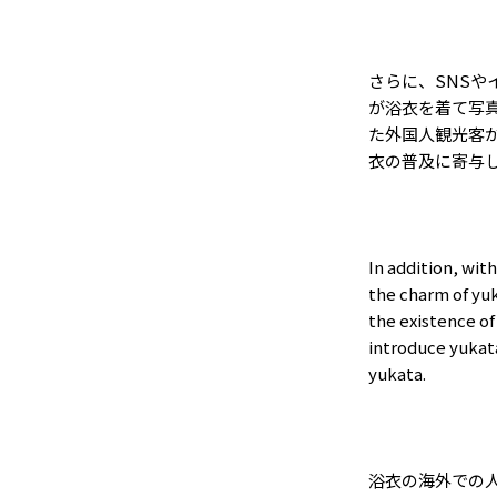
さらに、
SNS
や
が浴衣を着て写
た外国人観光客
衣の普及に寄与
In addition, wit
the charm of yu
the existence of
introduce yukat
yukata.
浴衣の海外での