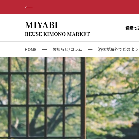
ス
キ
ッ
プ
種類で
し
て
コ
HOME
お知らせ/コラム
浴衣が海外でどのように受け入
ン
テ
ン
ツ
に
移
動
す
る