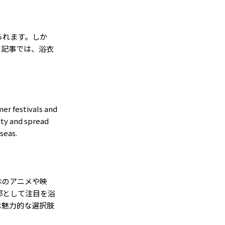
られます。しか
の記事では、浴衣
mer festivals and
ity and spread
seas.
本のアニメや映
部として注目を浴
は魅力的な選択肢