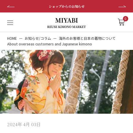
ス
ショップからのお知らせ
キ
ッ
0
プ
し
HOME
お知らせ/コラム
海外のお客様と日本の着物について
て
About overseas customers and Japanese kimono
コ
ン
テ
ン
ツ
に
移
動
す
る
2024年 4月 03日