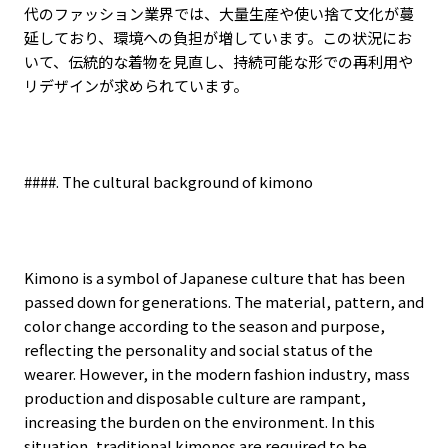
代のファッション業界では、大量生産や使い捨て文化が蔓
延しており、環境への負担が増しています。この状況にお
いて、伝統的な着物を見直し、持続可能な形での再利用や
リデザインが求められています。
####. The cultural background of kimono
Kimono is a symbol of Japanese culture that has been
passed down for generations. The material, pattern, and
color change according to the season and purpose,
reflecting the personality and social status of the
wearer. However, in the modern fashion industry, mass
production and disposable culture are rampant,
increasing the burden on the environment. In this
situation, traditional kimonos are required to be