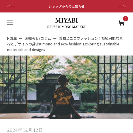
ス
ショップからのお知らせ
キ
ッ
0
プ
し
HOME
お知らせ/コラム
着物とエコファッション：持続可能な素
て
材とデザインの探求Kimono and eco-fashion: Exploring sustainable
コ
materials and designs
ン
テ
ン
ツ
に
移
動
す
る
2024年 12月 12日