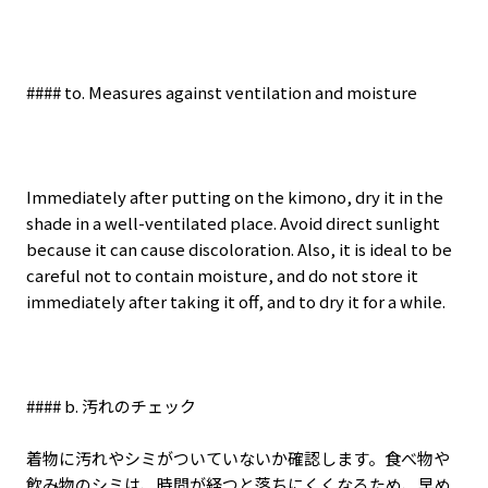
#### to. Measures against ventilation and moisture
Immediately after putting on the kimono, dry it in the
shade in a well-ventilated place. Avoid direct sunlight
because it can cause discoloration. Also, it is ideal to be
careful not to contain moisture, and do not store it
immediately after taking it off, and to dry it for a while.
#### b.
汚れのチェック
着物に汚れやシミがついていないか確認します。食べ物や
飲み物のシミは、時間が経つと落ちにくくなるため、早め