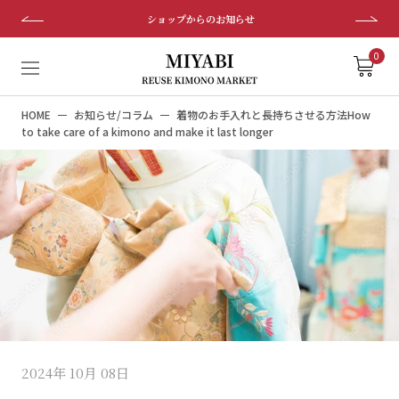
ス
ショップからのお知らせ
キ
ッ
0
プ
し
HOME
お知らせ/コラム
着物のお手入れと長持ちさせる方法How
て
to take care of a kimono and make it last longer
コ
ン
テ
ン
ツ
に
移
動
す
る
2024年 10月 08日