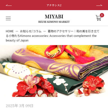
ス
アナウンス2
キ
ッ
0
プ
し
HOME
お知らせ/コラム
着物のアクセサリー：和の美を引き立て
て
る小物たちKimono accessories: Accessories that complement the
コ
beauty of Japan
ン
テ
ン
ツ
に
移
動
す
る
2025年 3月 09日