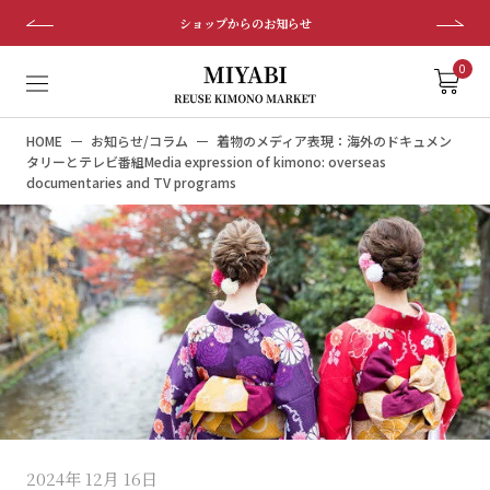
ス
ショップからのお知らせ
キ
ッ
0
プ
し
HOME
お知らせ/コラム
着物のメディア表現：海外のドキュメン
て
タリーとテレビ番組Media expression of kimono: overseas
コ
documentaries and TV programs
ン
テ
ン
ツ
に
移
動
す
る
2024年 12月 16日