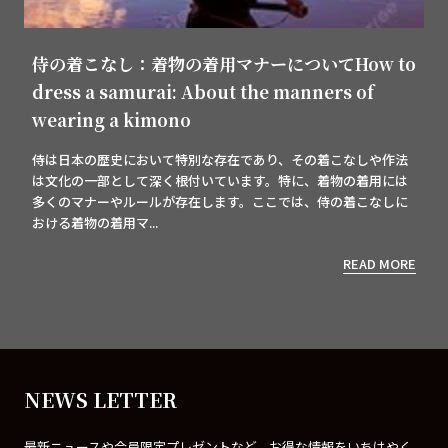
侍の着こなし：着物の着用マナーについてHow to
dress a samurai: About the manners of
wearing a kimono
侍は日本の歴史において特別な存在であり、その着こなしや作法
は文化の一部として深く根付いています。特に、着物の着用には
多くのマナーやルールが存在します。ここでは、侍の着こなしに
おける着物の着用マ...
READ MORE
NEWS LETTER
最新ニュースや会員限定プレゼントなど、お得な情報をいちはやく