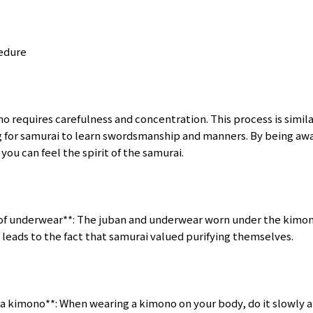
cedure
o requires carefulness and concentration. This process is simila
ng for samurai to learn swordsmanship and manners. By being awa
you can feel the spirit of the samurai.
 of underwear**: The juban and underwear worn under the kimo
s leads to the fact that samurai valued purifying themselves.
a kimono**: When wearing a kimono on your body, do it slowly an