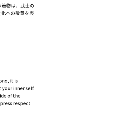
の着物は、武士の
文化への敬意を表
no, it is
your inner self.
ide of the
xpress respect