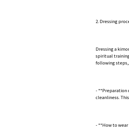
2. Dressing pro
Dressing a kimon
spiritual traini
following steps, 
- **Preparation
cleanliness. Thi
- **How to wear 