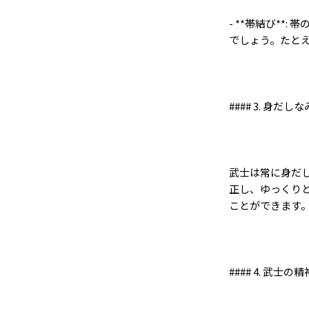
- **
帯結び
**:
帯
でしょう。たと
#### 3.
身だしな
武士は常に身だ
正し、ゆっくり
ことができます
#### 4.
武士の精