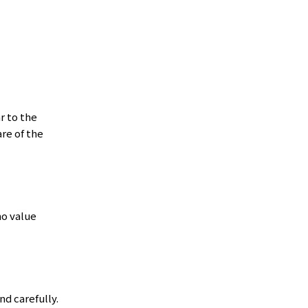
r to the
re of the
no value
d carefully.