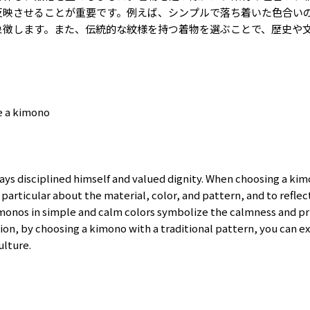
反映させることが重要です。例えば、シンプルで落ち着いた色合い
象徴します。また、伝統的な紋様を持つ着物を選ぶことで、歴史や
e a kimono
ys disciplined himself and valued dignity. When choosing a kimo
particular about the material, color, and pattern, and to reflect 
monos in simple and calm colors symbolize the calmness and pr
tion, by choosing a kimono with a traditional pattern, you can e
ulture.