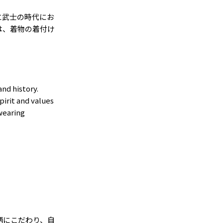
に武士の時代にお
は、着物の着付け
nd history.
pirit and values
 wearing
柄にこだわり、自