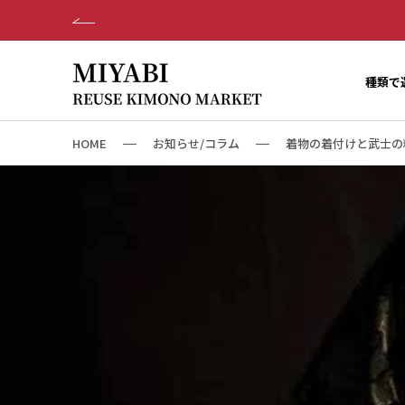
ス
キ
ッ
プ
種類で
し
て
コ
HOME
お知らせ/コラム
着物の着付けと武士の精神を感じる
ン
テ
ン
ツ
に
移
動
す
る