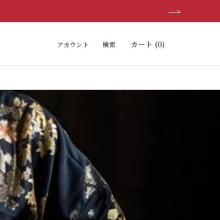
シェア
前へ
次へ
カート (
0
)
アカウント
検索