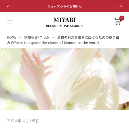
ス
ショップからのお知らせ
キ
ッ
0
プ
し
HOME
お知らせ/コラム
着物の魅力を世界に広げるための取り組
て
み Efforts to expand the charm of kimono to the world
コ
ン
テ
ン
ツ
に
移
動
す
る
2024年 4月 05日