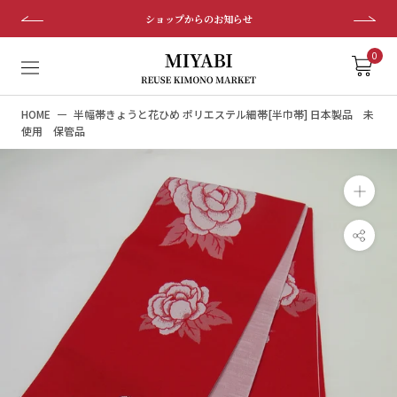
ス
ショップからのお知らせ
キ
ッ
0
プ
し
HOME
半幅帯きょうと花ひめ ポリエステル細帯[半巾帯] 日本製品 未
て
使用 保管品
コ
ン
テ
ン
ツ
に
移
動
す
る