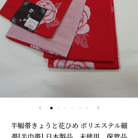
半幅帯きょうと花ひめ ポリエステル細
帯[半巾帯] 日本製品 未使用 保管品