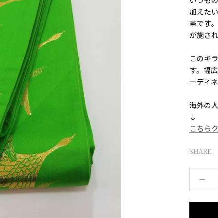
加えた
帯です
が施さ
このキ
す。幅
ーディ
海外の
↓
こちらク
SHARE