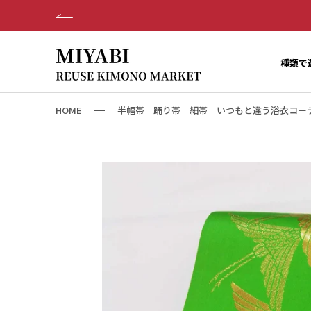
ス
キ
ッ
プ
種類で
し
て
コ
HOME
半幅帯 踊り帯 細帯 いつもと違う浴衣コー
ン
テ
ン
ツ
に
移
動
す
る