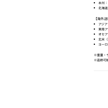
本州：
北海道
【海外送
アジア
東南ア
オセア
北米（
ヨーロ
※重量・
※追跡可