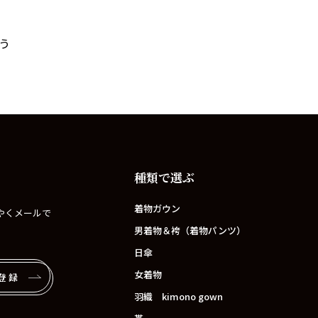
う
種類で選ぶ
着物ガウン
やくメールで
男着物＆袴（着物パンツ）
日傘
女着物
登録
羽織 kimono gown