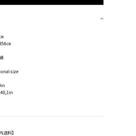
細
3㎝
56㎝
絹
ional size
9in
40,1in
内送料】