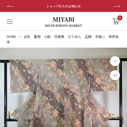
ス
ショップからのお知らせ
キ
ッ
0
プ
し
HOME
女性 着物 小紋 花模様 ちりめん 正絹 手縫い 赤茶色
て
系
コ
ン
テ
ン
ツ
に
移
動
す
る