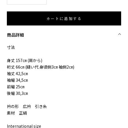
カートに追加する
商品詳細
寸法
身丈 157㎝ (肩から)
裄丈 66㎝ (縫い代 身頃側3㎝ 袖側2㎝)
袖丈 42,5㎝
袖幅 34,5㎝
前幅 25㎝
後幅 30,3㎝
衿の形 広衿 引き糸
素材 正絹
International size