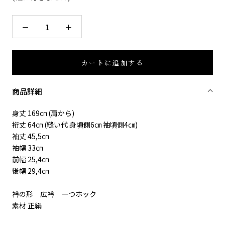
カートに追加する
商品詳細
身丈 169㎝ (肩から)
裄丈 64㎝ (縫い代 身頃側6㎝ 袖頃側4㎝)
袖丈 45,5㎝
袖幅 33㎝
前幅 25,4㎝
後幅 29,4㎝
衿の形 広衿 一つホック
素材 正絹