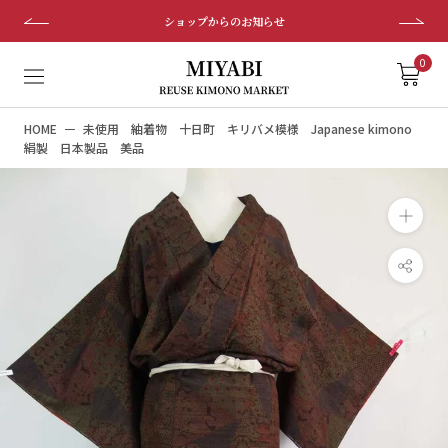
ス
ショップからのお知らせ
キ
ッ
0
プ
し
HOME
未使用 紬着物 十日町 キリバメ模様 Japanese kimono
て
絹製 日本製品 美品
コ
ン
テ
ン
ツ
に
移
動
す
る