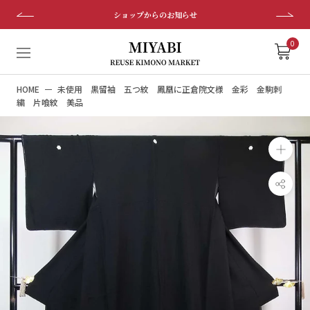
ス
ショップからのお知らせ
キ
ッ
0
プ
し
HOME
未使用 黒留袖 五つ紋 鳳凰に正倉院文様 金彩 金駒刺
て
繍 片喰紋 美品
コ
ン
テ
ン
ツ
に
移
動
す
る