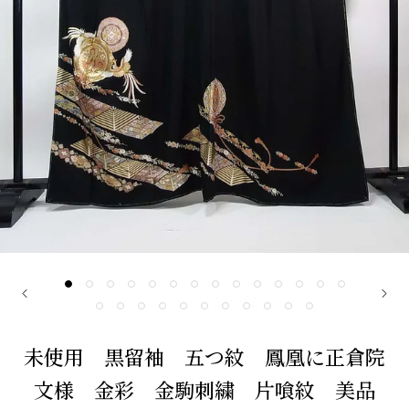
未使用 黒留袖 五つ紋 鳳凰に正倉院
文様 金彩 金駒刺繍 片喰紋 美品