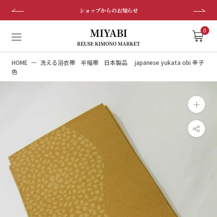
ス
ショップからのお知らせ
キ
ッ
0
プ
し
HOME
洗える浴衣帯 半幅帯 日本製品 japanese yukata obi 辛子
て
色
コ
ン
テ
ン
ツ
に
移
動
す
る