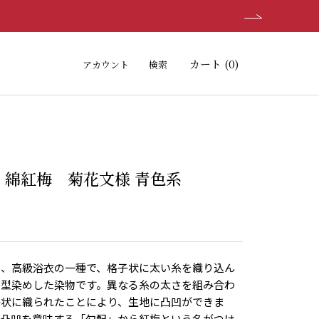
カート (
0
)
アカウント
検索
 綿紅梅 菊花文様 青色系
は、高級浴衣の一種で、格子状に太い糸を織り込ん
に型染めした染物です。異なる糸の太さを組み合わ
子状に織られたことにより、生地に凸凹ができま
の凸凹を意味する「勾配」から紅梅という名がつけ