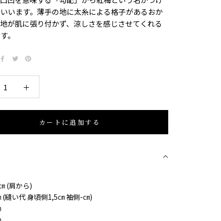
といいます。薄手の地に太糸による格子があるおか
生地が肌に張り付かず、涼しさを感じさせてくれる
です。
カートに追加する
細
㎝ (肩から)
㎝ (縫い代 身頃側1,5㎝ 袖側-㎝)
㎝
㎝