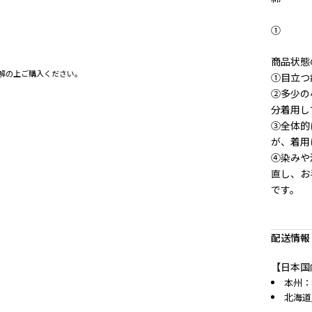
①
商品状態
解の上ご購入ください。
①目立つ
②多少の
分着用し
③全体的
が、着用
④染みや
直し、お
です。
配送情報
【日本国
本州：
北海道