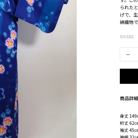
られた
げで、
綿織物
SHARE
商品詳
身丈 149
裄丈 62
袖丈 45
袖幅 32