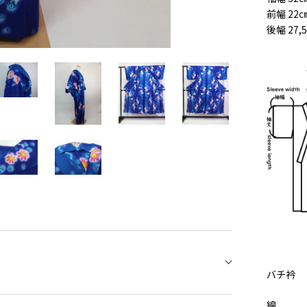
前幅 22
後幅 27,
バチ衿
綿