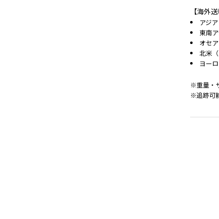
【海外送
アジア
東南ア
オセア
北米（
ヨーロ
※重量・
※追跡可