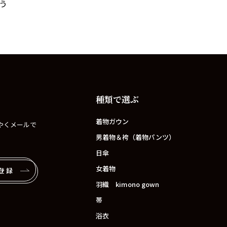
う
種類で選ぶ
着物ガウン
やくメールで
男着物＆袴（着物パンツ）
日傘
女着物
登録
羽織 kimono gown
帯
浴衣