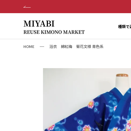
ス
キ
ッ
プ
種類で
し
て
コ
HOME
浴衣 綿紅梅 菊花文様 青色系
ン
テ
ン
ツ
に
移
動
す
る