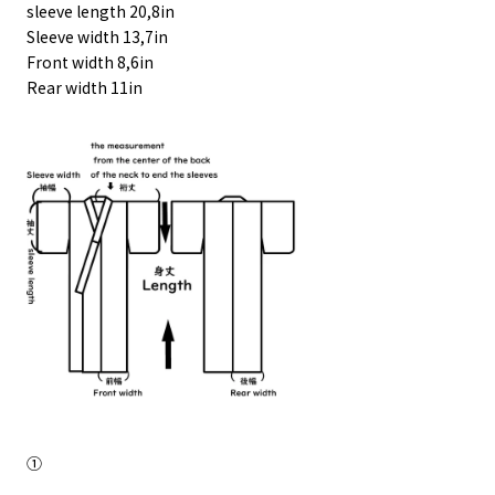
sleeve length 20,8in
Sleeve width 13,7in
Front width 8,6in
Rear width 11in
①