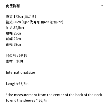
商品詳細
身丈 172㎝ (肩から)
裄丈 68㎝ (縫い代 身頃側4㎝ 袖側2㎝)
袖丈 52,5㎝
袖幅 35㎝
前幅 22㎝
後幅 28㎝
衿の形 バチ衿
素材 木綿
International size
Length 67,7in
*the measurement from the center of the back of the neck
to end the sleeves * 26,7in