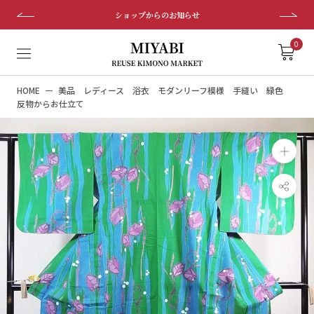
ス
ショップからのお知らせ
キ
ッ
0
プ
し
HOME
美品 レディース 浴衣 モダンリーフ模様 手縫い 緑色
て
反物からお仕立て
コ
ン
テ
ン
ツ
に
移
動
す
る