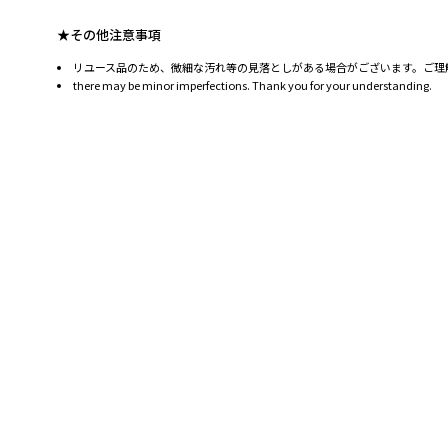
★その他注意事項
リユース品のため、微細な汚れ等の見落としがある場合がございます。ご理解の上ご購入ください
there may be minor imperfections. Thank you for your understanding.