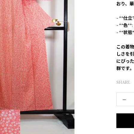
おり、
- **
仕立
- **
色
**:
- **
状態
*
この着
しさを
にぴっ
群です。
SHARE