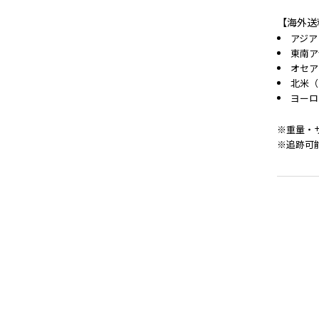
【海外送
アジア
東南ア
オセア
北米（
ヨーロ
※重量・
※追跡可