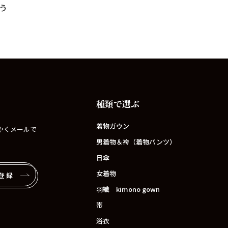
う
種類で選ぶ
着物ガウン
やくメールで
男着物＆袴（着物パンツ）
日傘
女着物
登録
羽織 kimono gown
帯
浴衣