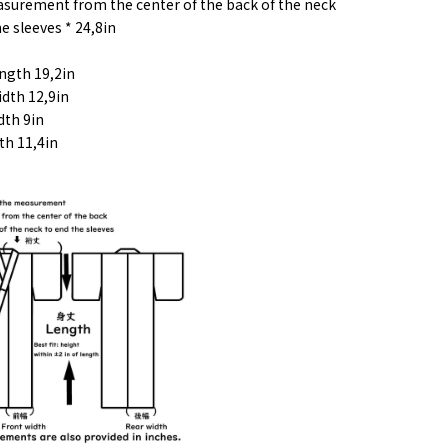
surement from the center of the back of the neck
e sleeves * 24,8in
ength 19,2in
idth 12,9in
dth 9in
th 11,4in