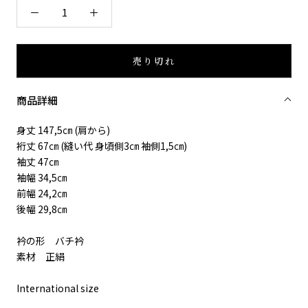
売り切れ
商品詳細
身丈 147,5㎝ (肩から)
裄丈 67㎝ (縫い代 身頃側3㎝ 袖側1,5㎝)
袖丈 47㎝
袖幅 34,5㎝
前幅 24,2㎝
後幅 29,8㎝
衿の形 バチ衿
素材 正絹
International size