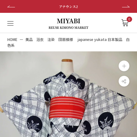
ス
アナウンス2
キ
ッ
0
プ
し
HOME
美品 浴衣 注染 団扇模様 japanese yukata 日本製品 白
て
色系
コ
ン
テ
ン
ツ
に
移
動
す
る