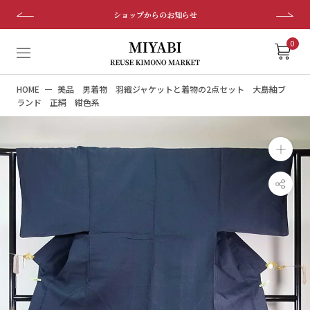
ス
ショップからのお知らせ
キ
ッ
0
プ
し
HOME
美品 男着物 羽織ジャケットと着物の2点セット 大島紬ブ
て
ランド 正絹 紺色系
コ
ン
テ
ン
ツ
に
移
動
す
る