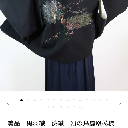
美品 黒羽織 漆織 幻の鳥鳳凰模様