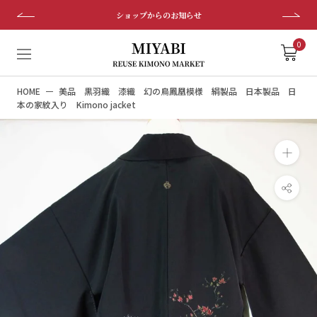
ス
ショップからのお知らせ
キ
ッ
0
プ
し
HOME
美品 黒羽織 漆織 幻の鳥鳳凰模様 絹製品 日本製品 日
て
本の家紋入り Kimono jacket
コ
ン
テ
ン
ツ
に
移
動
す
る