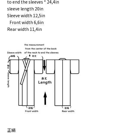
to end the sleeves * 24,4in
sleeve length 20in
Sleeve width 12,5in
Front width 6,6in
Rear width 11,4in
正絹