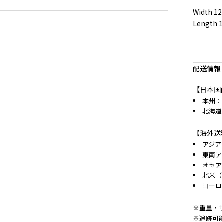
Width 12
Length 
配送情報
【日本国
本州：
北海道
【海外送
アジア
東南ア
オセア
北米（
ヨーロ
※重量・
※追跡可