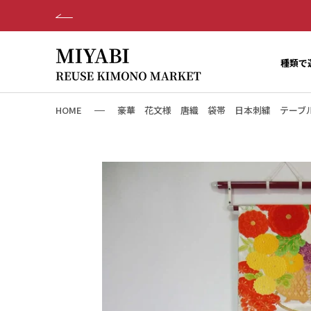
ス
キ
ッ
プ
種類で
し
て
コ
HOME
豪華 花文様 唐織 袋帯 日本刺繍 テーブ
ン
テ
ン
ツ
に
移
動
す
る