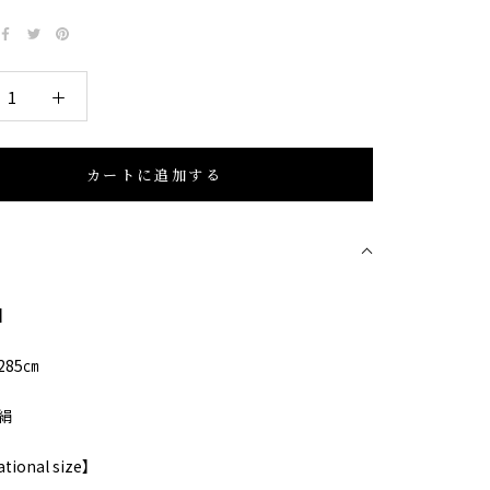
カートに追加する
細
】
85㎝
絹
ational size】