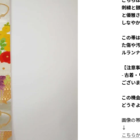
刺繍と
と優雅
しなや
この帯
た傷や
ルラン
【注意
-
古着・
ござい
この機
どうぞ
画像の
↓
こちら