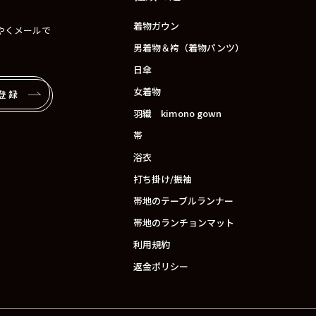
着物ガウン
やくメールで
男着物＆袴（着物パンツ）
日傘
女着物
登録
羽織 kimono gown
帯
浴衣
打ち掛け/振袖
帯地のテーブルランナー
帯地のランチョンマット
利用規約
返金ポリシー