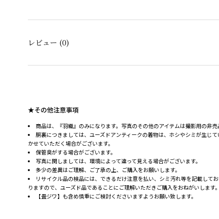
レビュー
(0)
★その他注意事項
商品は、『羽織』のみになります。写真のその他のアイテムは撮影用の非売
胴裏につきましては、ユーズドアンティークの着物は、ホシやシミが生じて
かせていただく場合がございます。
保管臭がする場合がございます。
写真に関しましては、環境によって違って見える場合がございます。
多少の差異はご理解、ご了承の上、ご購入をお願いします。
リサイクル品の検品には、できるだけ注意を払い、シミ汚れ等を記載してお
りますので、ユーズド品であることにご理解いただきご購入をおねがいします
【畳ジワ】も含め慎重にご検討くださいますようお願い致します。