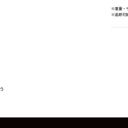
※重量・
※追跡可
う