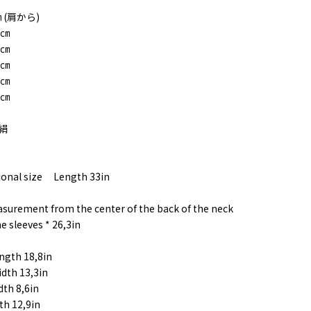
 (肩から)
5㎝
5㎝
5㎝
5㎝
5㎝
絹
ional size Length 33in
surement from the center of the back of the neck
e sleeves * 26,3in
ength 18,8in
idth 13,3in
dth 8,6in
th 12,9in