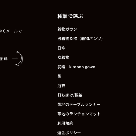
種類で選ぶ
着物ガウン
やくメールで
男着物＆袴（着物パンツ）
日傘
女着物
登録
羽織 kimono gown
帯
浴衣
打ち掛け/振袖
帯地のテーブルランナー
帯地のランチョンマット
利用規約
返金ポリシー