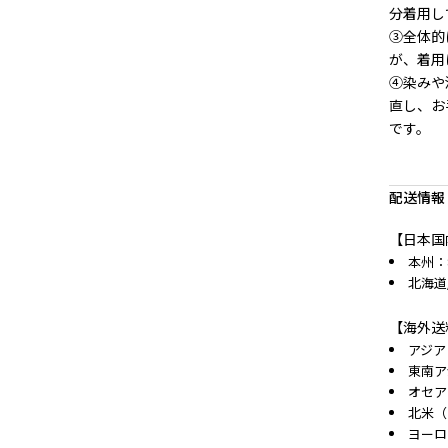
分着用し
③全体的
が、着用
④染みや
直し、お
です。
配送情報
【日本国
本州：
北海道
【海外送
アジア
東南ア
オセア
北米（
ヨーロ