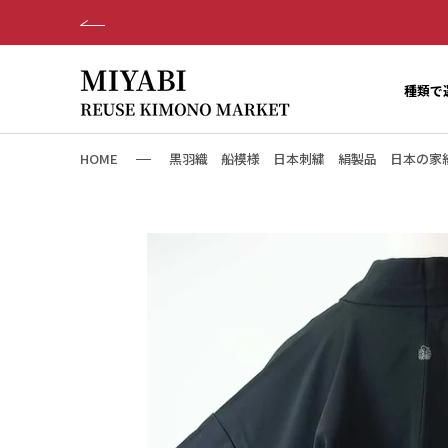
ス
キ
ッ
プ
種類で
し
て
コ
HOME
黒羽織 船模様 日本刺繍 絹製品 日本の家紋入り
ン
テ
ン
ツ
に
移
動
す
る