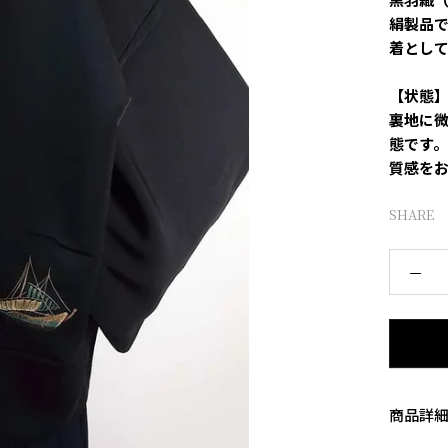
絹製品
着とし
【状態
裏地に
態です
質感を
SHARE
商品詳