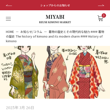
ス
ショップからのお知らせ
キ
ッ
0
プ
し
HOME
お知らせ/コラム
着物の歴史とその現代的な魅力 #### 着物
て
の歴史 The history of kimono and its modern charm #### History of
コ
kimono
ン
テ
ン
ツ
に
移
動
す
る
2025年 3月 26日