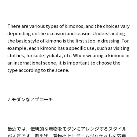
There are various types of kimonos, and the choices vary
depending on the occasion and season. Understanding
the basic style of kimono is the first step in dressing. For
example, each kimono has a specific use, such as visiting
clothes, furisode, yukata, etc. When wearing a kimono in
an international scene, it is important to choose the
type according to the scene.
2.
モダンなアプローチ
最近では、伝統的な着物をモダンにアレンジするスタイル
が人気です。例えば、着物の上にデニムジャケットを羽織