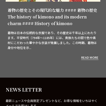
着物の歴史とその現代的な魅力 #### 着物の歴史
The history of kimono and its modern
charm #### History of kimono
着物は日本の伝統的な衣服であり、その歴史は千年以上にわたり
ます。平安時代（794年～1185年）には、貴族たちの間で色や素
材にこだわった華やかな衣装が発展しました。この時期、着物は
身分や地位を示...
READ MORE
NEWS LETTER
最新ニュースや会員限定プレゼントなど、お得な情報をいちはやく
メールでお届けします。