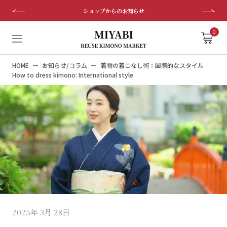
ス
ショップからのお知らせ
キ
ッ
0
プ
し
HOME
お知らせ/コラム
着物の着こなし術：国際的なスタイル
て
How to dress kimono: International style
コ
ン
テ
ン
ツ
に
移
動
す
る
2025年 3月 28日