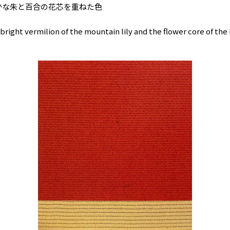
かな朱と百合の花芯を重ねた色
bright vermilion of the mountain lily and the flower core of the l