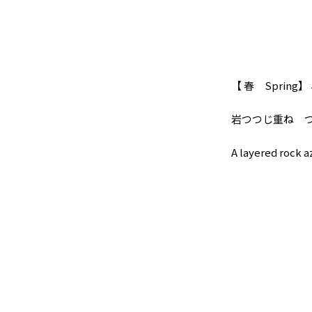
【 春 Spring】
岩つつじ重ね 
A layered rock a