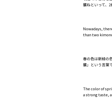
襲ねといって、
2
Nowadays, there
than two kimonos
春の色は新緑の
襲」という言葉
The color of spr
a strong taste, 