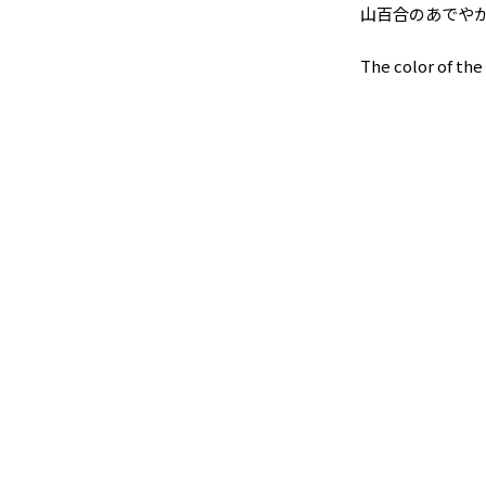
山百合のあでや
The color of the 