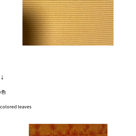
】↓
の色
 colored leaves