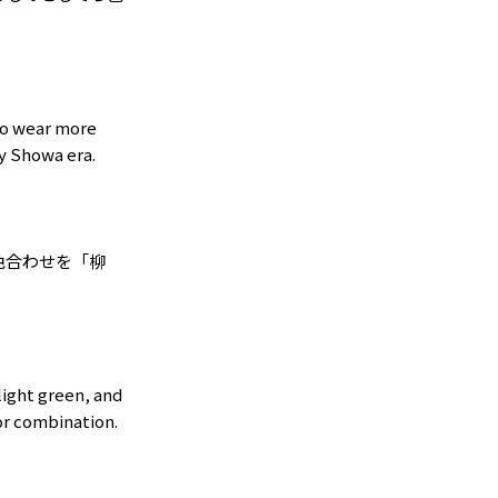
to wear more
ly Showa era.
色合わせを「柳
light green, and
lor combination.