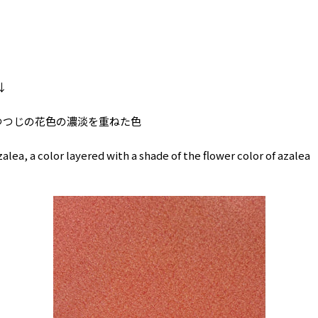
↓
つつじの花色の濃淡を重ねた色
zalea, a color layered with a shade of the flower color of azalea