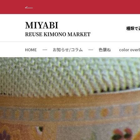
ス
キ
ッ
プ
種類で
し
て
コ
HOME
お知らせ/コラム
色襲ね color overl
ン
テ
ン
ツ
に
移
動
す
る