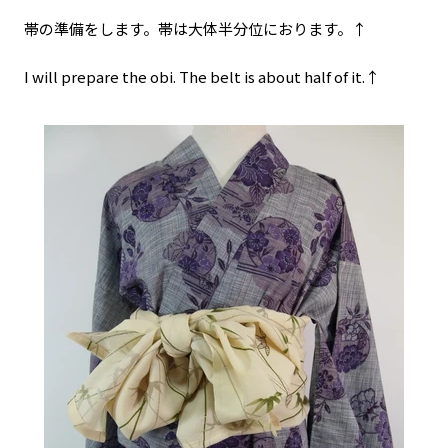
帯の準備をします。帯は大体半分位におります。↑
I will prepare the obi. The belt is about half of it.↑