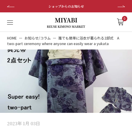
ス
ショップからのお知らせ
キ
ッ
0
プ
し
HOME
お知らせ/コラム
誰でも簡単に浴衣が着られる2部式 A
て
two-part ceremony where anyone can easily wear a yukata
コ
ン
テ
ン
ツ
に
移
動
す
る
2023年 1月 03日