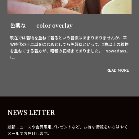
色襲ね color overlay
現在では着物を重ねて着るという習慣はあまりありませんが、平
安時代の十二単をはじめとしてら色襲ねといって、2枚以上の着物
を重ねてきる着方が、昭和の初期までありました。 Nowadays,
t...
READ MORE
NEWS LETTER
最新ニュースや会員限定プレゼントなど、お得な情報をいちはやく
メールでお届けします。